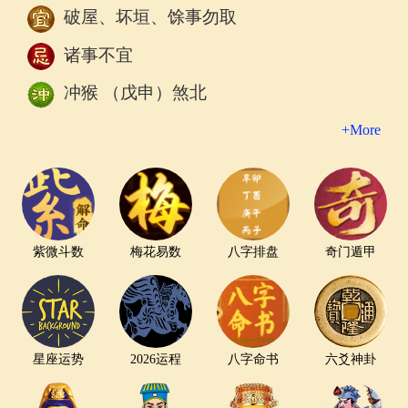
破屋、坏垣、馀事勿取
诸事不宜
冲猴 （戊申）煞北
+More
紫微斗数
梅花易数
八字排盘
奇门遁甲
星座运势
2026运程
八字命书
六爻神卦