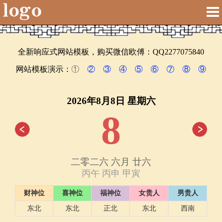
全新响应式网站模板，购买微信欧傅：QQ2277075840
网站模板演示：
①
②
③
④
⑤
⑥
⑦
⑧
⑨
2026年8月8日 星期六
8
二零二六 六月 廿六
丙午 丙申 甲寅
财神位
喜神位
福神位
女贵人
男贵人
东北
东北
正北
东北
西南