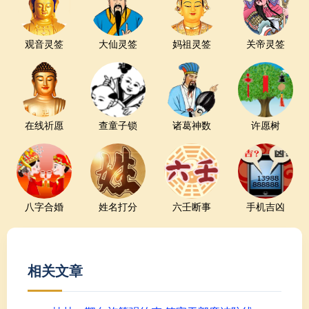
观音灵签
大仙灵签
妈祖灵签
关帝灵签
在线祈愿
查童子锁
诸葛神数
许愿树
八字合婚
姓名打分
六壬断事
手机吉凶
相关文章