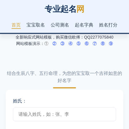
专业起名
网
首页
宝宝取名
公司测名
起名字典
姓名打分
全新响应式网站模板，购买微信欧傅：QQ2277075840
网站模板演示：
①
②
③
④
⑤
⑥
⑦
⑧
⑨
结合生辰八字、五行命理，为您的宝宝取一个吉祥如意的
好名字
姓氏：