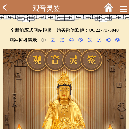
观音灵签
全新响应式网站模板，购买微信欧傅：QQ2277075840
网站模板演示：
①
②
③
④
⑤
⑥
⑦
⑧
⑨