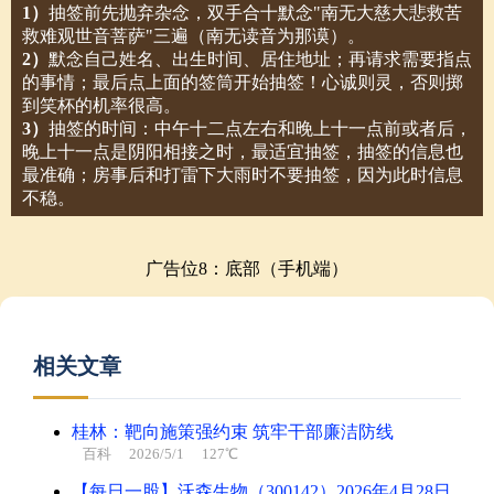
1）
抽签前先抛弃杂念，双手合十默念"南无大慈大悲救苦
救难观世音菩萨"三遍（南无读音为那谟）。
2）
默念自己姓名、出生时间、居住地址；再请求需要指点
的事情；最后点上面的签筒开始抽签！心诚则灵，否则掷
到笑杯的机率很高。
3）
抽签的时间：中午十二点左右和晚上十一点前或者后，
晚上十一点是阴阳相接之时，最适宜抽签，抽签的信息也
最准确；房事后和打雷下大雨时不要抽签，因为此时信息
不稳。
广告位8：底部（手机端）
相关文章
桂林：靶向施策强约束 筑牢干部廉洁防线
百科
2026/5/1 127℃
【每日一股】沃森生物（300142）2026年4月28日