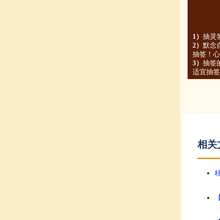
1）
抽灵
2）
默念
抽签！心
3）
抽签
适宜抽签
相关