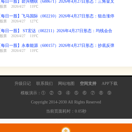
【每日一股】碧兴物联（688671）2026年4月27日形态：三角金叉
股票
2026/4/27 119℃
【每日一股】飞马国际（002210）2026年4月27日形态：狙击涨停
股票
2026/4/27 127℃
每日一股】 ST宏达（002211）2026年4月27日形态：均线会合
股票
2026/4/27 119℃
【每日一股】永泰能源（600157）2026年4月27日形态：抄底反弹
股票
2026/4/27 119℃
升级日记
联系我们
网站地图
空间支持
APP下载
模板演示：
①
②
③
④
⑤
⑥
⑦
⑧
⑨
Copyright
2014
-
2030
All Rights Reserved
当前页面耗时：0.05秒
切换为繁体
电脑版