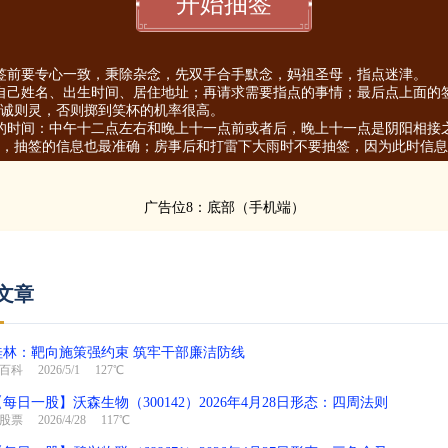
签前要专心一致，秉除杂念，先双手合手默念，妈祖圣母，指点迷津。
自己姓名、出生时间、居住地址；再请求需要指点的事情；最后点上面的
诚则灵，否则掷到笑杯的机率很高。
的时间：中午十二点左右和晚上十一点前或者后，晚上十一点是阴阳相接
，抽签的信息也最准确；房事后和打雷下大雨时不要抽签，因为此时信息
广告位8：底部（手机端）
文章
桂林：靶向施策强约束 筑牢干部廉洁防线
百科
2026/5/1 127℃
【每日一股】沃森生物（300142）2026年4月28日形态：四周法则
股票
2026/4/28 117℃