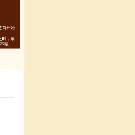
签筒开始
之时，最
不稳