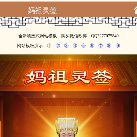
妈祖灵签
全新响应式网站模板，购买微信欧傅：QQ2277075840
网站模板演示：
①
②
③
④
⑤
⑥
⑦
⑧
⑨