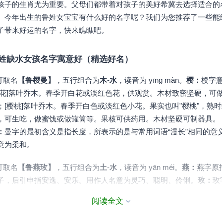
孩子的生肖尤为重要。父母们都带着对孩子的美好希冀去选择适合的
。今年出生的鲁姓女宝宝有什么好的名字呢？我们为您推荐了一些能
子带来好运的名字，快来瞧瞧吧。
姓缺水女孩名字寓意好（精选好名）
.可取名
【鲁樱曼】
，五行组合为
木
-
水
，读音为 yīng màn。
樱：
樱字
樱花]落叶乔木。春季开白花或淡红色花，供观赏。木材致密坚硬，可
；[樱桃]落叶乔木。春季开白色或淡红色小花。果实也叫"樱桃"，熟
，可生吃，做蜜饯或做罐筒等。果核可供药用。木材坚硬可制器具。
：
曼字的最初含义是指长度，所表示的是与常用词语“漫长”相同的意
意为柔和。
.可取名
【鲁燕玫】
，五行组合为
土
-
水
，读音为 yān méi。
燕：
燕字原
子，后引申指安逸、安乐。用作人名意为灵巧、聪明、伶俐。
玫：
玫
指一种美玉，又称玫瑰或玫回、石珠。
阅读全文
.可取名
【鲁卓渊】
，五行组合为
火
-
水
，读音为 zhuó yuān。
卓：
卓字