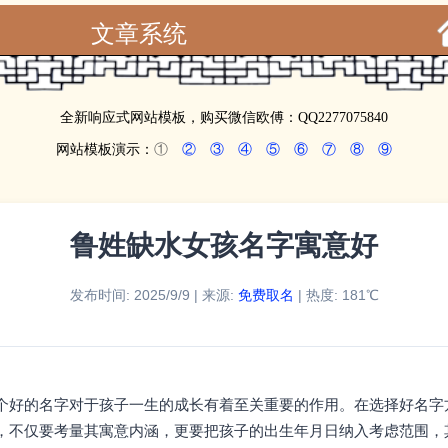
文章系统
全新响应式网站模板，购买微信欧傅：QQ2277075840
网站模板演示：
①
②
③
④
⑤
⑥
⑦
⑧
⑨
鲁姓缺水女孩名字寓意好
发布时间: 2025/9/9 | 来源:
免费取名
| 热度: 181℃
个好的名字对于孩子一生的成长有着至关重要的作用。在选择好名字
，不仅要考量其寓意内涵，更要把孩子的出生年月日纳入考虑范围，