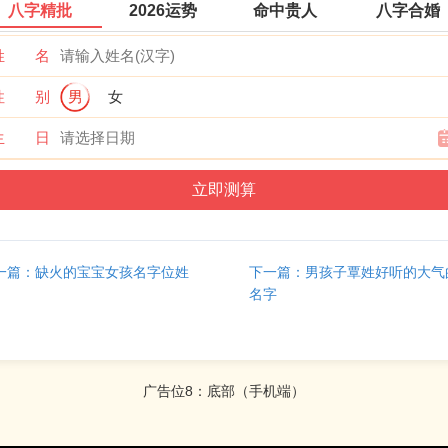
八字精批
2026运势
命中贵人
八字合婚
高超、杰出、卓越。
渊：
渊字意为象征富有。意为深、深水。
姓 名
.可取名
【鲁海杰】
，五行组合为
水
-
木
，读音为 hǎi jié。
海：
海字原指
靠近陆地的广阔水城，因其面积宏大，所以又引申有广大、博深、博
性 别
男
女
义。人名用海字，主要是用引申义，表示能量大，办法多，见多识广
生 日
同常人。
杰：
杰字的原义是指才智过人的人。此外，又引申指超群的
众不同的，特别突出的，如杰作、杰士等。由于杰字能表现人的才能
慧、品性等方面的出类拔萃，因此多被用作人名，表示期望或意愿。
.可取名
【鲁滨璇】
，五行组合为
水
-
火
，读音为 bīn xuán。
滨：
滨字意
边或近水的地方，也指靠近（水边），如滨河路。
璇：
璇字原是一种
一篇：缺火的宝宝女孩名字位姓
下一篇：男孩子覃姓好听的大气
的名称，古时又写作“旋”或 “睿”。相传这种玉出产于升山黄酸水流域
名字
加工成玉珮。
.可取名
【鲁韵妤】
，五行组合为
土
-
水
，读音为 yùn yú。
韵：
韵字意
奏的、情趣、风致。
妤：
妤字意为汉代宫中女官名。
广告位8：底部（手机端）
姓缺水女孩名字寓意好（推荐列表）