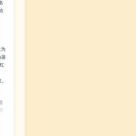
名
给
意为
做器
时红
义。
指
字
意