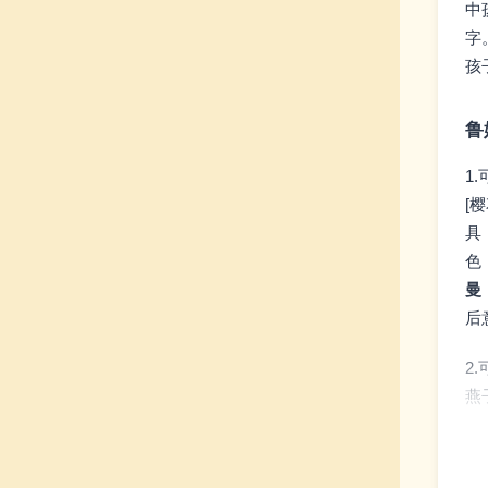
中
字
孩
鲁
1
[
具
色
曼
后
2
燕
是
3