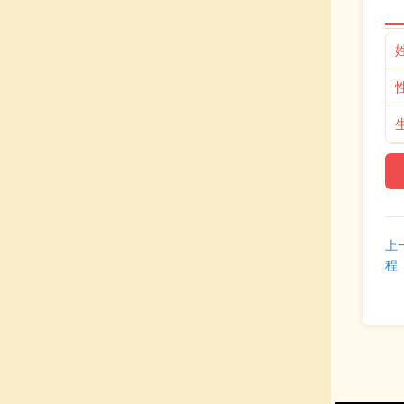
7
8
9
plo
（
以
档
上
程