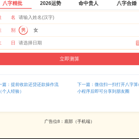
八字精批
2026运势
命中贵人
八字合婚
、下载APP的二维码，
/images/app/app.png
（
必改
）
姓 名
、访问手机版的二维码，
/images/app/wap.png
（
必改
）
性 别
男
女
、大师系统和商城系统、网站用户充值页面的个人收款二维码图均是
生 日
ad/image/20160910/alipay.png
和
/upload/image/20160910/weixin.png
必改
）
上的图片欧傅都是使用Photoshop软件制作，程序安装包里都有相应
，用
FTP软件上传替换图片
就可以了。
一篇：提前收款还贷还款操作流
下一篇：微信扫一扫打开八字算
（个人经验）
小程序后即可分享到朋友圈
广告位8：底部（手机端）