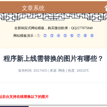
文章系统
全新响应式网站模板，购买微信欧傅：QQ2277075840
网站模板演示：
①
②
③
④
⑤
⑥
⑦
⑧
⑨
程序新上线需替换的图片有哪些？
发布时间: 2017/4/3 | 来源: 网络 | 热度: 16010℃
站后台支持在线替换以下的图片