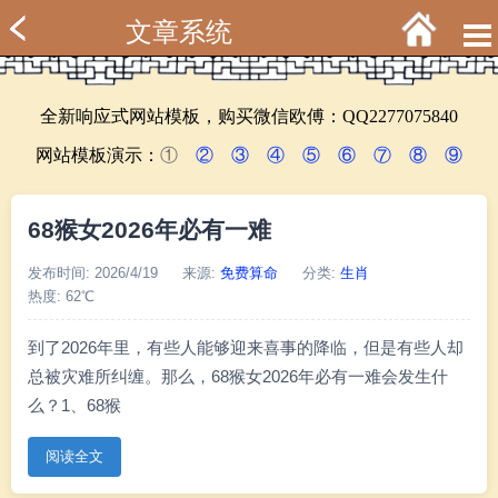
文章系统
全新响应式网站模板，购买微信欧傅：QQ2277075840
网站模板演示：
①
②
③
④
⑤
⑥
⑦
⑧
⑨
68猴女2026年必有一难
发布时间: 2026/4/19
来源:
免费算命
分类:
生肖
热度: 62℃
到了2026年里，有些人能够迎来喜事的降临，但是有些人却
总被灾难所纠缠。那么，68猴女2026年必有一难会发生什
么？1、68猴
阅读全文