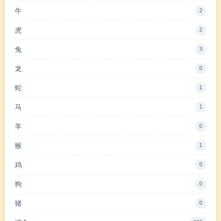
牛
2
虎
2
兔
3
龙
0
蛇
1
马
1
羊
0
猴
1
鸡
0
狗
0
猪
0