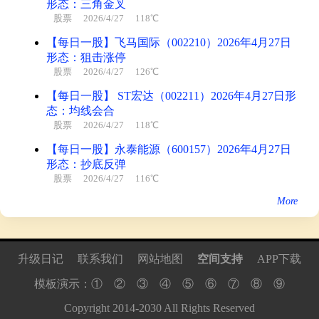
形态：三角金叉
股票
2026/4/27 118℃
【每日一股】飞马国际（002210）2026年4月27日
形态：狙击涨停
股票
2026/4/27 126℃
【每日一股】 ST宏达（002211）2026年4月27日形
态：均线会合
股票
2026/4/27 118℃
【每日一股】永泰能源（600157）2026年4月27日
形态：抄底反弹
股票
2026/4/27 116℃
More
升级日记
联系我们
网站地图
空间支持
APP下载
模板演示：
①
②
③
④
⑤
⑥
⑦
⑧
⑨
Copyright
2014
-
2030
All Rights Reserved