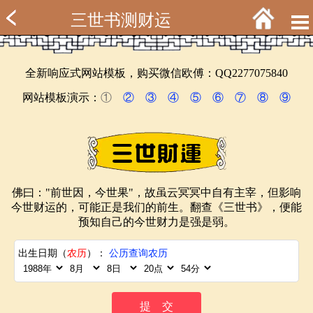
三世书测财运
全新响应式网站模板，购买微信欧傅：QQ2277075840
网站模板演示：
①
②
③
④
⑤
⑥
⑦
⑧
⑨
佛曰："前世因，今世果"，故虽云冥冥中自有主宰，但影响
今世财运的，可能正是我们的前生。翻查《三世书》，便能
预知自己的今世财力是强是弱。
出生日期（
农历
）：
公历查询农历