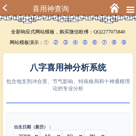
喜用神查询
全新响应式网站模板，购买微信欧傅：QQ2277075840
网站模板演示：
①
②
③
④
⑤
⑥
⑦
⑧
⑨
八字喜用神分析系统
包含地支刑冲合害、节气影响、特殊格局和十神通根理
论的专业分析
出生日期（新历）：