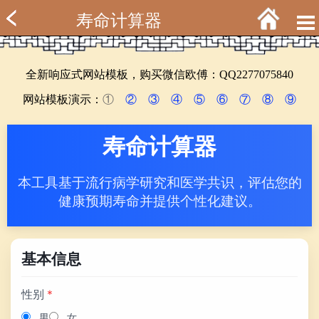
寿命计算器
全新响应式网站模板，购买微信欧傅：QQ2277075840
网站模板演示：
①
②
③
④
⑤
⑥
⑦
⑧
⑨
寿命计算器
本工具基于流行病学研究和医学共识，评估您的
健康预期寿命并提供个性化建议。
基本信息
性别
*
男
女