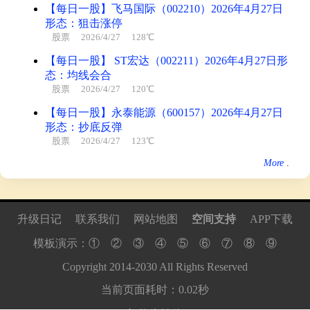
【每日一股】飞马国际（002210）2026年4月27日
形态：狙击涨停
股票
2026/4/27 128℃
【每日一股】 ST宏达（002211）2026年4月27日形
态：均线会合
股票
2026/4/27 120℃
【每日一股】永泰能源（600157）2026年4月27日
形态：抄底反弹
股票
2026/4/27 123℃
More
.
升级日记
联系我们
网站地图
空间支持
APP下载
模板演示：
①
②
③
④
⑤
⑥
⑦
⑧
⑨
Copyright
2014
-
2030
All Rights Reserved
当前页面耗时：0.02秒