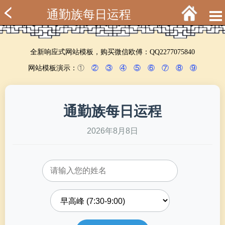
通勤族每日运程
全新响应式网站模板，购买微信欧傅：QQ2277075840
网站模板演示：
①
②
③
④
⑤
⑥
⑦
⑧
⑨
通勤族每日运程
2026年8月8日