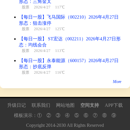
形态：三角金叉
股票
2026/4/27 117℃
【每日一股】飞马国际（002210）2026年4月27日
形态：狙击涨停
股票
2026/4/27 125℃
【每日一股】 ST宏达（002211）2026年4月27日形
态：均线会合
股票
2026/4/27 113℃
【每日一股】永泰能源（600157）2026年4月27日
形态：抄底反弹
股票
2026/4/27 116℃
More
升级日记
联系我们
网站地图
空间支持
APP下载
模板演示：
①
②
③
④
⑤
⑥
⑦
⑧
⑨
Copyright
2014
-
2030
All Rights Reserved