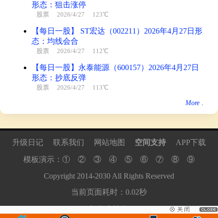
形态：狙击涨停
股票
2026/4/27 123℃
【每日一股】 ST宏达（002211）2026年4月27日形
态：均线会合
股票
2026/4/27 112℃
【每日一股】永泰能源（600157）2026年4月27日
形态：抄底反弹
股票
2026/4/27 113℃
More
.
升级日记
联系我们
网站地图
空间支持
APP下载
模板演示：
①
②
③
④
⑤
⑥
⑦
⑧
⑨
Copyright
2014
-
2030
All Rights Reserved
当前页面耗时：0.02秒
切换为繁体