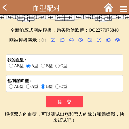
血型配对
全新响应式网站模板，购买微信欧傅：QQ2277075840
网站模板演示：
①
②
③
④
⑤
⑥
⑦
⑧
⑨
我的血型：
AB型
A型
B型
O型
他/她的血型：
AB型
A型
B型
O型
根据双方的血型，可以测试出您和恋人的缘分和婚姻哦，快
来试试吧！