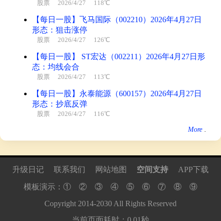
股票
2026/4/27 118℃
【每日一股】飞马国际（002210）2026年4月27日
形态：狙击涨停
股票
2026/4/27 126℃
【每日一股】 ST宏达（002211）2026年4月27日形
态：均线会合
股票
2026/4/27 113℃
【每日一股】永泰能源（600157）2026年4月27日
形态：抄底反弹
股票
2026/4/27 116℃
More
.
升级日记
联系我们
网站地图
空间支持
APP下载
模板演示：
①
②
③
④
⑤
⑥
⑦
⑧
⑨
Copyright
2014
-
2030
All Rights Reserved
当前页面耗时：0.01秒