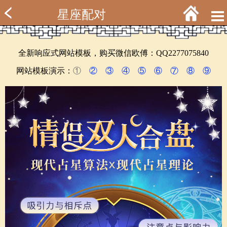
星座配对
全新响应式网站模板，购买微信欧傅：QQ2277075840
网站模板演示：
①
②
③
④
⑤
⑥
⑦
⑧
⑨