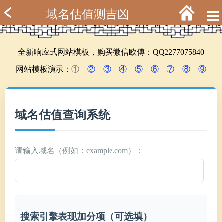
域名估值测吉凶
全新响应式网站模板，购买微信欧傅：QQ2277075840
网站模板演示：
①
②
③
④
⑤
⑥
⑦
⑧
⑨
域名估值查询系统
请输入域名（例如：example.com）：
搜索引擎表现加分项（可选填）