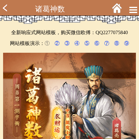
诸葛神数
全新响应式网站模板，购买微信欧傅：QQ2277075840
网站模板演示：
①
②
③
④
⑤
⑥
⑦
⑧
⑨