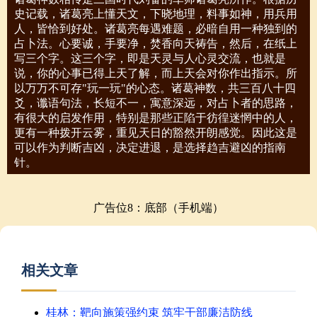
史记载，诸葛亮上懂天文，下晓地理，料事如神，用兵用
人，皆恰到好处。诸葛亮每遇难题，必暗自用一种独到的
占卜法。心要诚，手要净，焚香向天祷告，然后，在纸上
写三个字。这三个字，即是天灵与人心灵交流，也就是
说，你的心事已得上天了解，而上天会对你作出指示。所
以万万不可存"玩一玩"的心态。诸葛神数，共三百八十四
爻，谶语句法，长短不一，寓意深远，对占卜者的思路，
有很大的启发作用，特别是那些正陷于彷徨迷惘中的人，
更有一种拨开云雾，重见天日的豁然开朗感觉。因此这是
可以作为判断吉凶，决定进退，是选择趋吉避凶的指南
针。
广告位8：底部（手机端）
相关文章
桂林：靶向施策强约束 筑牢干部廉洁防线