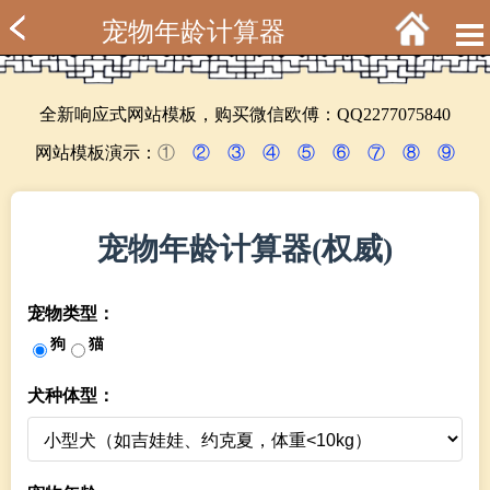
宠物年龄计算器
全新响应式网站模板，购买微信欧傅：QQ2277075840
网站模板演示：
①
②
③
④
⑤
⑥
⑦
⑧
⑨
宠物年龄计算器(权威)
宠物类型：
狗
猫
犬种体型：