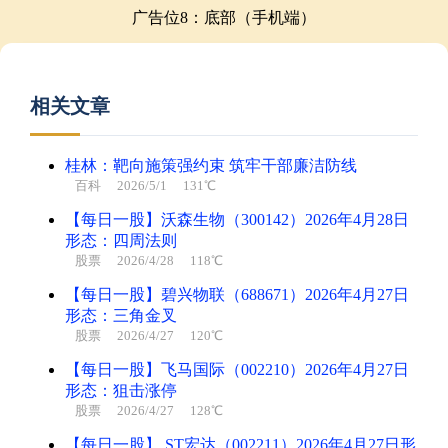
广告位8：底部（手机端）
相关文章
桂林：靶向施策强约束 筑牢干部廉洁防线
百科
2026/5/1 131℃
【每日一股】沃森生物（300142）2026年4月28日
形态：四周法则
股票
2026/4/28 118℃
【每日一股】碧兴物联（688671）2026年4月27日
形态：三角金叉
股票
2026/4/27 120℃
【每日一股】飞马国际（002210）2026年4月27日
形态：狙击涨停
股票
2026/4/27 128℃
【每日一股】 ST宏达（002211）2026年4月27日形